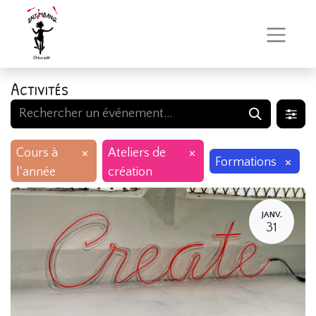
Activités
×
×
Cours à
Ateliers de
×
Formations
l'année
création
JANV.
31