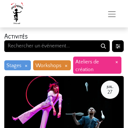
Activités
×
Ateliers de
×
×
Stages
Workshops
création
JUIL.
27