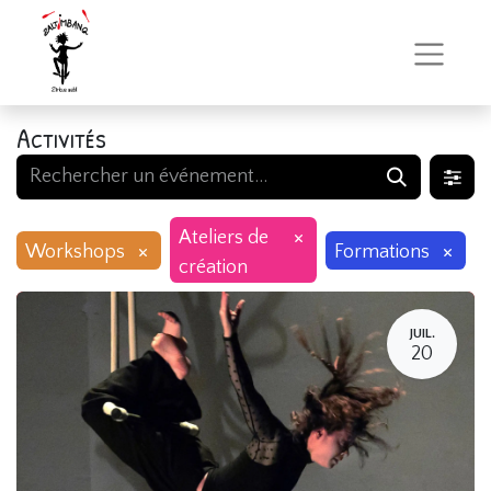
Activités
×
Ateliers de
×
×
Workshops
Formations
création
JUIL.
20