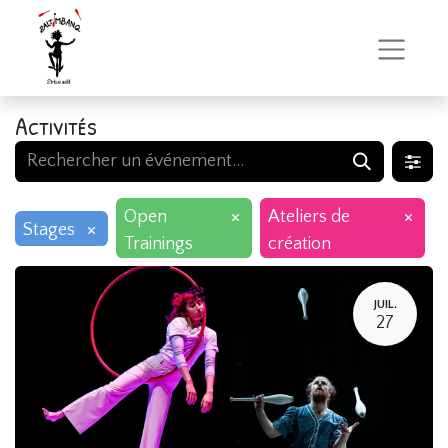
Activités
×
×
Open
Ateliers de
×
Stages
Trainings
création
JUIL.
27