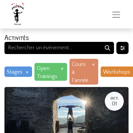
Activités
×
Cours
×
Open
×
Stages
Workshops
à
Trainings
l'année
OCT.
01