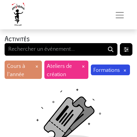
Activités
×
×
Cours à
Ateliers de
×
Formations
l'année
création