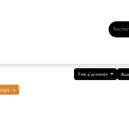
Events
Comment nous soutenir
Qui somme
Type d'activités
Auj
×
hops