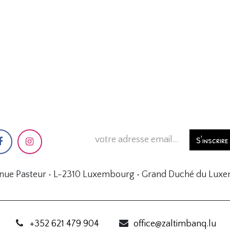
S'inscrire
enue Pasteur • L-2310 Luxembourg • Grand Duché du Lux
+352 621 479 904
office@zaltimbanq.lu