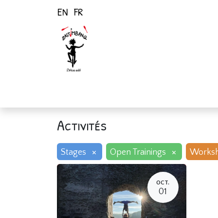
EN
FR
Page d'accueil
Activités
Activités
×
×
Stages
Open Trainings
Works
OCT.
01