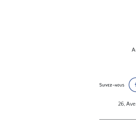
A
Suivez-nous
26, Av