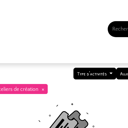
Events
Comment nous soutenir
Qui somme
Type d'activités
Auj
×
eliers de création