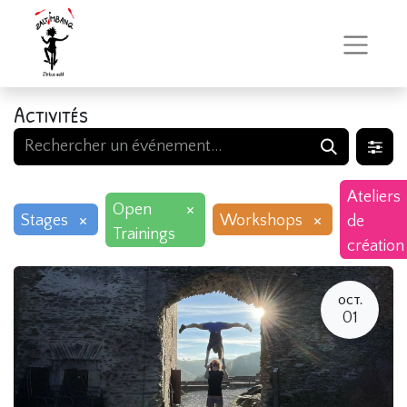
Activités
Ateliers
×
Open
×
×
Stages
Workshops
de
Trainings
création
OCT.
01