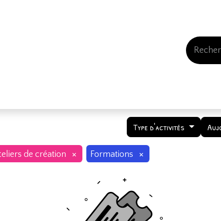
Events
Comment nous soutenir
Qui somme
Type d'activités
Auj
×
×
eliers de création
Formations