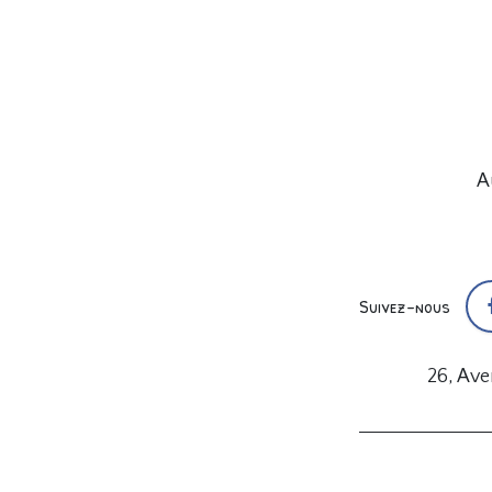
A
Suivez-nous
26, Av