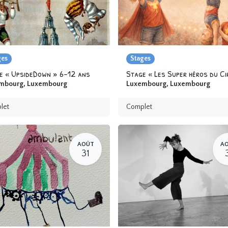
ges
Stages
e « UpsideDown » 6-12 ans
mbourg
,
Luxembourg
Luxembourg
,
Luxembourg
let
Complet
AOÛT
A
31