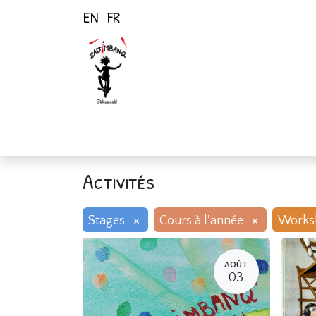
EN
FR
Page d'accueil
Activités
Activités
×
×
Stages
Cours à l'année
Works
AOÛT
03