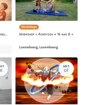
Workshops
Stage « Les Super héros du Cirque » 6-12 ans
Workshop « Acroyoga » 16 ans & +
Luxembourg
,
Luxembourg
OÛT
SEPT.
31
07