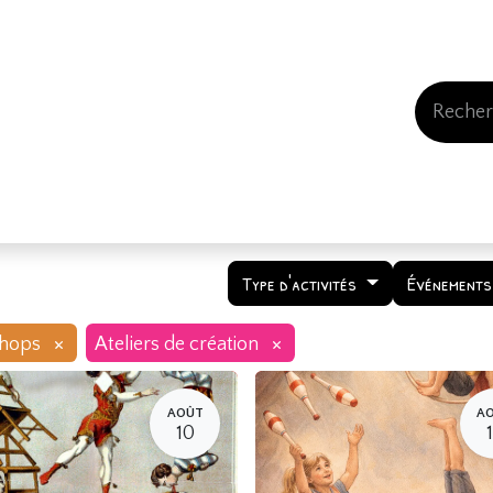
Events
Comment nous soutenir
Qui somme
Type d'activités
Événements
×
×
hops
Ateliers de création
AOÛT
A
10