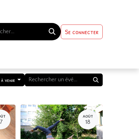
Se connecter
s-nous
Contactez-nous
 à venir
OÛT
AOÛT
17
18