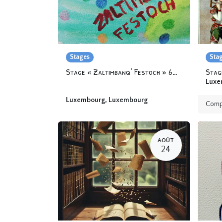
Stages
Sta
Stage « Zaltimbanq’ Festoch » 6-12 ans
Stag
Luxe
Luxembourg
,
Luxembourg
Comp
AOÛT
24