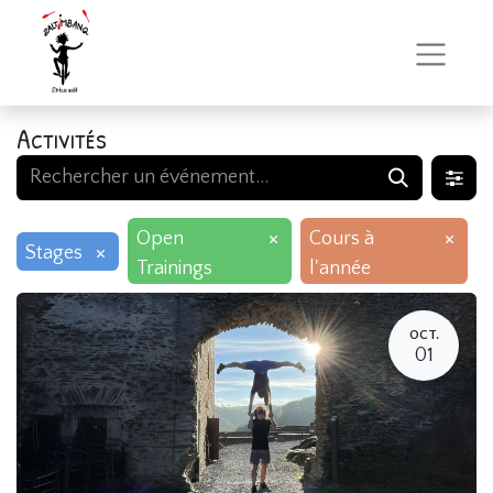
Activités
×
×
Open
Cours à
×
Stages
Trainings
l'année
OCT.
01