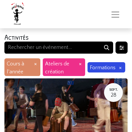
Activités
×
×
Cours à
Ateliers de
×
Formations
l'année
création
SEPT.
28