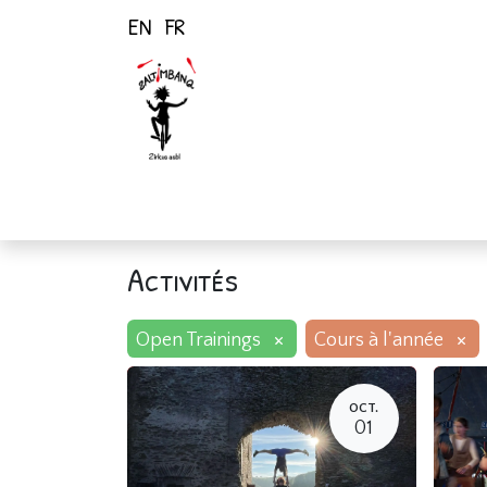
EN
FR
Page d'accueil
Activités
Activités
×
×
Open Trainings
Cours à l'année
OCT.
01