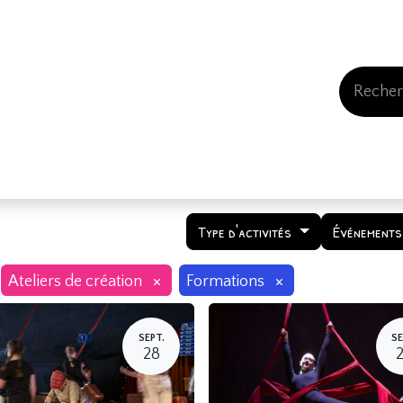
Events
Comment nous soutenir
Qui somme
Type d'activités
Événements
×
×
Ateliers de création
Formations
SEPT.
SE
28