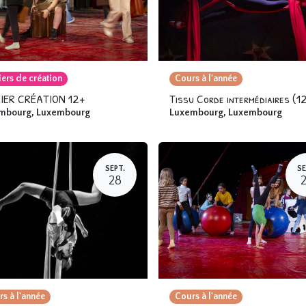
iers de création
Cours à l'année
IER CRÉATION 12+
mbourg
,
Luxembourg
Luxembourg
,
Luxembourg
SEPT.
SE
28
s à l'année
Cours à l'année