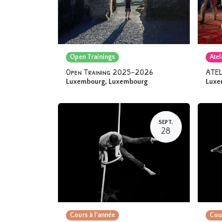
Open Trainings
Atel
Open Training 2025-2026
ATEL
Luxembourg
,
Luxembourg
Luxe
SEPT.
28
Cours à l'année
Cour