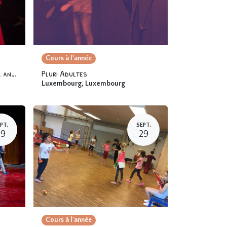
Cours à l'année
Tissu Corde intermédiaires (12 ans et +)
Pluri Adultes
Luxembourg
,
Luxembourg
PT.
SEPT.
29
29
Cours à l'année