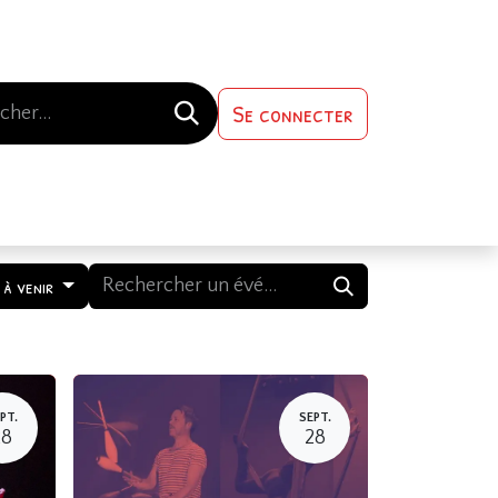
Se connecter
s-nous
Contactez-nous
 à venir
PT.
SEPT.
28
28