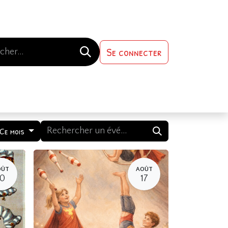
Se connecter
s-nous
Contactez-nous
Ce mois
OÛT
AOÛT
10
17