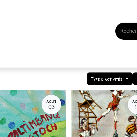
Events
Comment nous soutenir
Qui somme
Type d'activités
AOÛT
A
03