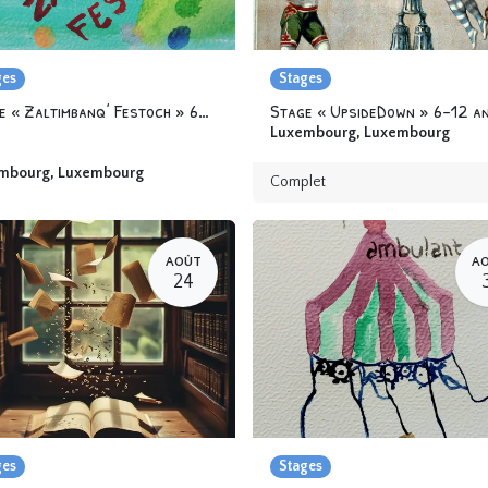
ges
Stages
Stage « Zaltimbanq’ Festoch » 6-12 ans
Stage « UpsideDown » 6-12 a
Luxembourg
,
Luxembourg
mbourg
,
Luxembourg
Complet
AOÛT
A
24
ges
Stages