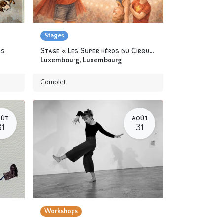
Stages
ns
Stage « Les Super héros du Cirque » 6-12 ans
Luxembourg
,
Luxembourg
Complet
OÛT
AOÛT
31
31
Workshops