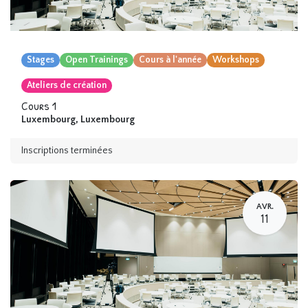
Stages
Open Trainings
Cours à l'année
Workshops
Ateliers de création
Cours 1
Luxembourg
,
Luxembourg
Inscriptions terminées
AVR.
11