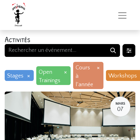
Activités
×
Cours
×
Open
×
Stages
Workshops
à
Trainings
l'année
MARS
07