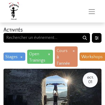
Activités
×
Cours
×
Open
×
Stages
Workshops
à
Trainings
l'année
OCT.
01