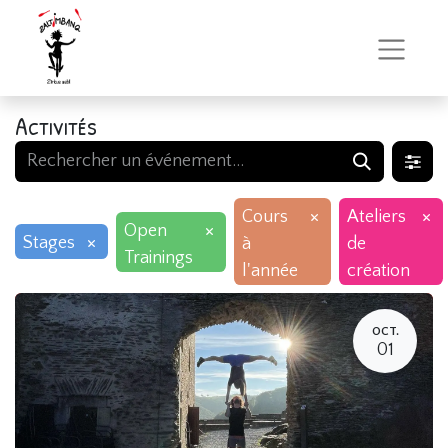
Activités
×
×
Cours
Ateliers
×
Open
×
Stages
à
de
Trainings
l'année
création
OCT.
01