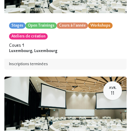
Stages
Open Trainings
Cours à l'année
Workshops
Ateliers de création
Cours 1
Luxembourg
,
Luxembourg
Inscriptions terminées
AVR.
11