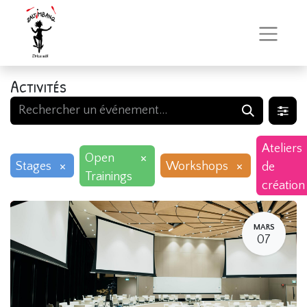
Activités
Ateliers
×
Open
×
×
Stages
Workshops
de
Trainings
création
MARS
07