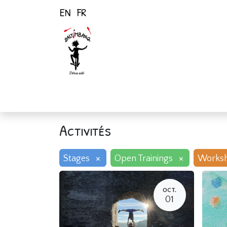
EN
FR
Page d'accueil
Activités
Activités
×
×
Stages
Open Trainings
Works
OCT.
01