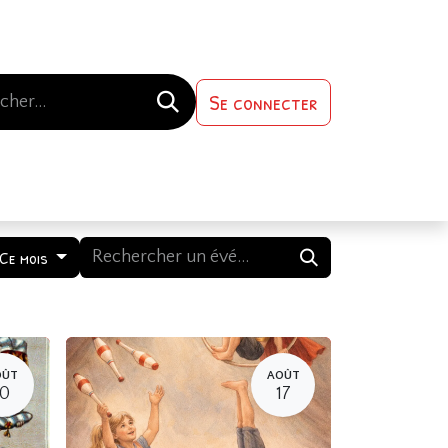
Se connecter
s-nous
Contactez-nous
Ce mois
OÛT
AOÛT
10
17