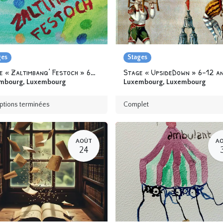
ges
Stages
Stage « Zaltimbanq’ Festoch » 6-12 ans
Stage « UpsideDown » 6-12 a
mbourg
,
Luxembourg
Luxembourg
,
Luxembourg
iptions terminées
Complet
AOÛT
A
24