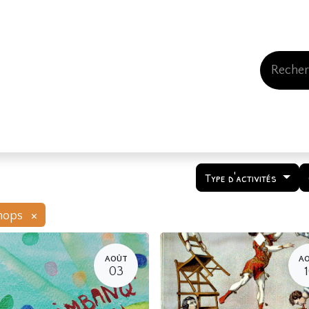
Events
Comment nous soutenir
Qui somme
Type d'activités
×
hops
AOÛT
A
03