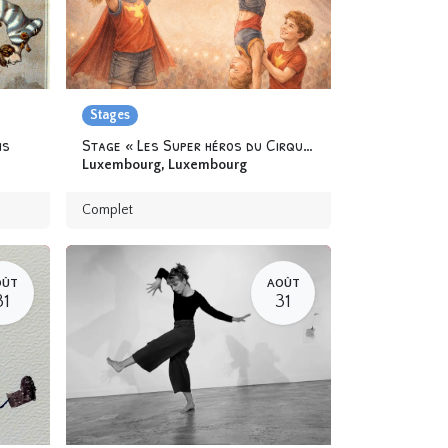
Stages
ns
Stage « Les Super héros du Cirque » 6-12 ans
Luxembourg
,
Luxembourg
Complet
OÛT
AOÛT
31
31