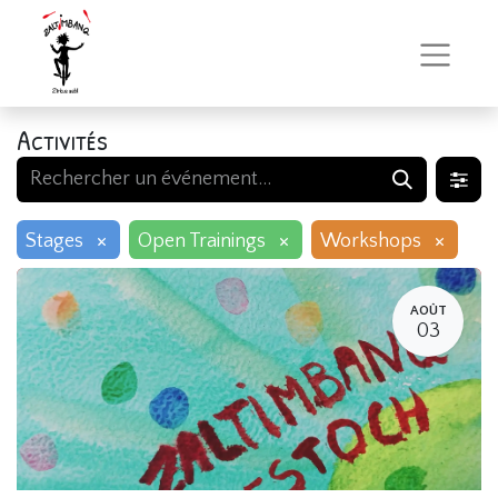
Activités
×
×
×
Stages
Open Trainings
Workshops
AOÛT
03