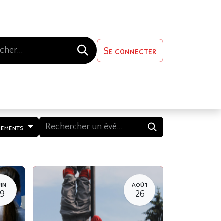
Se connecter
s-nous
Contactez-nous
nements
UIN
AOÛT
19
26