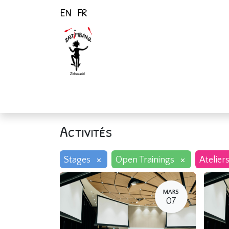
EN
FR
Page d'accueil
Activités
Activités
×
×
Stages
Open Trainings
Atelier
MARS
07