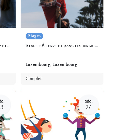
Stages
Open Training au Zirkusschapp été 2024
Stage «À terre et dans les airs» avec Mira&Carlos
Luxembourg
,
Luxembourg
Complet
ÉC.
DÉC.
23
27