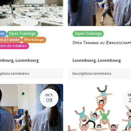
ges
Open Trainings
Open Trainings
s à l'année
Workshops
iers de création
mbourg
,
Luxembourg
Luxembourg
,
Luxembourg
iptions terminées
Inscriptions terminées
OCT.
D
09