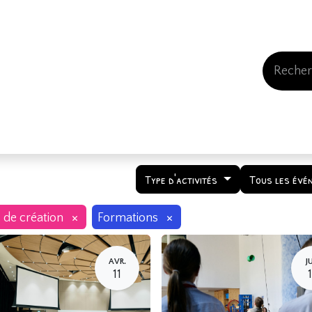
Events
Comment nous soutenir
Qui somme
Type d'activités
Tous les évé
×
×
s de création
Formations
AVR.
J
11