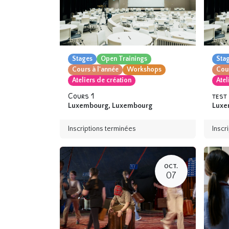
Stages
Open Trainings
Sta
Cours à l'année
Workshops
Cour
Ateliers de création
Atel
Cours 1
test
Luxembourg
,
Luxembourg
Luxe
Inscriptions terminées
Inscr
OCT.
07