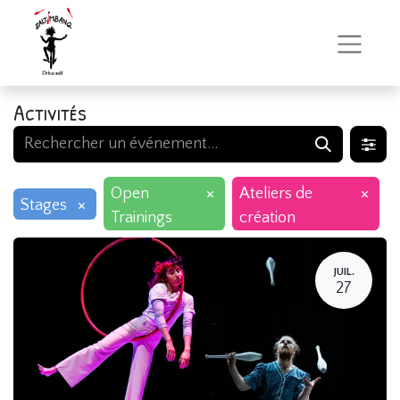
Activités
×
×
Open
Ateliers de
×
Stages
Trainings
création
JUIL.
27