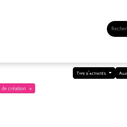
Events
Comment nous soutenir
Qui somme
Type d'activités
Auj
×
s de création