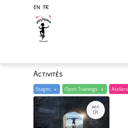
EN
FR
Page d'accueil
Activités
Activités
×
×
Stages
Open Trainings
Atelier
OCT.
01