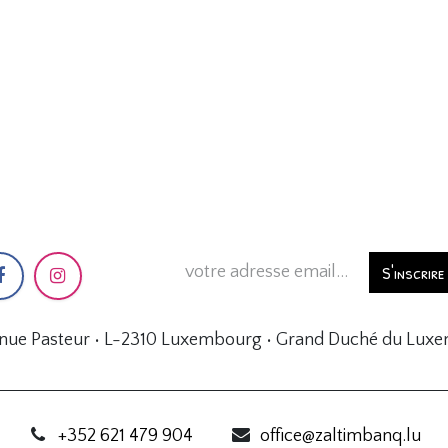
S'inscrire
enue Pasteur • L-2310 Luxembourg • Grand Duché du Lux
+352 621 479 904
office@zaltimbanq.lu