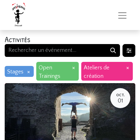
Activités
×
×
Open
Ateliers de
×
Stages
Trainings
création
OCT.
01