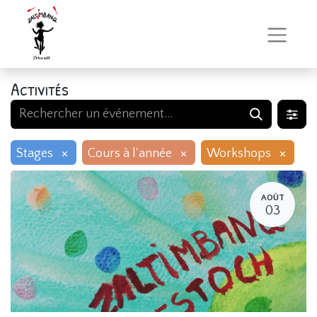
Activités
×
×
×
Stages
Cours à l'année
Workshops
AOÛT
03