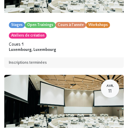
Stages
Open Trainings
Cours à l'année
Workshops
Ateliers de création
Cours 1
Luxembourg
,
Luxembourg
Inscriptions terminées
AVR.
11