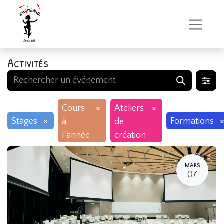
Activités
×
×
Cours
Ateliers
×
Stages
Formations
à
de
l'année
création
MARS
07