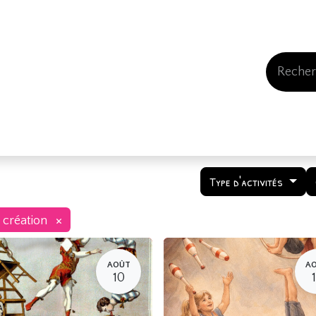
Events
Comment nous soutenir
Qui somme
Type d'activités
×
 création
AOÛT
A
10