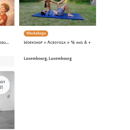
Workshops
Stage « Les Super héros du Cirque » 6-12 ans
Workshop « Acroyoga » 16 ans & +
Luxembourg
,
Luxembourg
OÛT
31