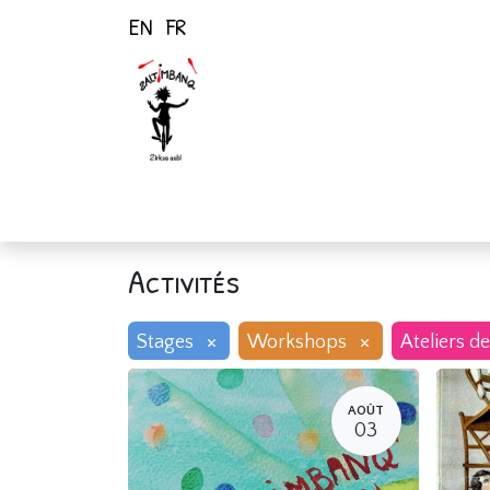
EN
FR
Page d'accueil
Activités
Activités
×
×
Stages
Workshops
Ateliers de
AOÛT
03