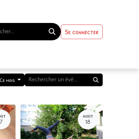
Se connecter
s-nous
Contactez-nous
Ce mois
OÛT
AOÛT
17
18