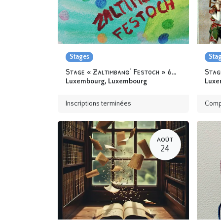
Stages
Sta
Stage « Zaltimbanq’ Festoch » 6-12 ans
Stag
Luxembourg
,
Luxembourg
Luxe
Inscriptions terminées
Comp
AOÛT
24