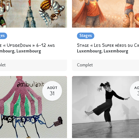
ges
Stages
e « UpsideDown » 6-12 ans
mbourg
,
Luxembourg
Luxembourg
,
Luxembourg
let
Complet
AOÛT
A
31