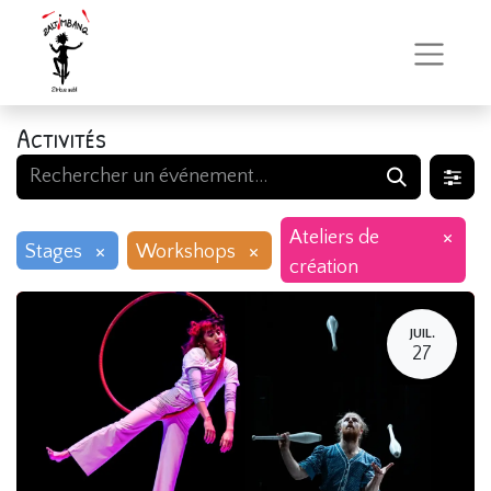
Activités
×
Ateliers de
×
×
Stages
Workshops
création
JUIL.
27