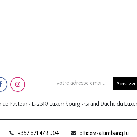
S'inscrire
enue Pasteur • L-2310 Luxembourg • Grand Duché du Lux
+352 621 479 904
office@zaltimbanq.lu