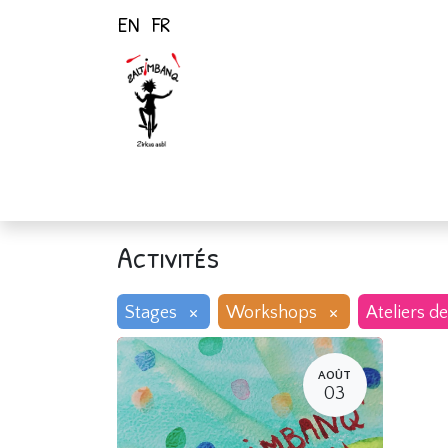
EN
FR
Page d'accueil
Activités
Activités
×
×
Stages
Workshops
Ateliers de
AOÛT
03