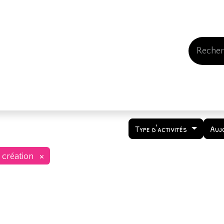
Events
Comment nous soutenir
Qui somme
Type d'activités
Auj
×
 création