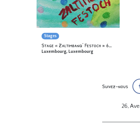
Stages
Stage « Zaltimbanq’ Festoch » 6-12 ans
Luxembourg
,
Luxembourg
Suivez-nous
26, Av