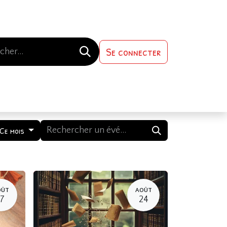
Se connecter
s-nous
Contactez-nous
Ce mois
OÛT
AOÛT
17
24