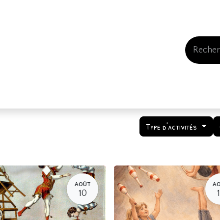
Events
Comment nous soutenir
Qui somme
Type d'activités
AOÛT
A
10