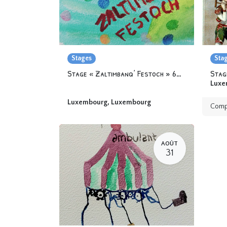
Stages
Sta
Stage « Zaltimbanq’ Festoch » 6-12 ans
Stag
Luxe
Luxembourg
,
Luxembourg
Comp
AOÛT
31