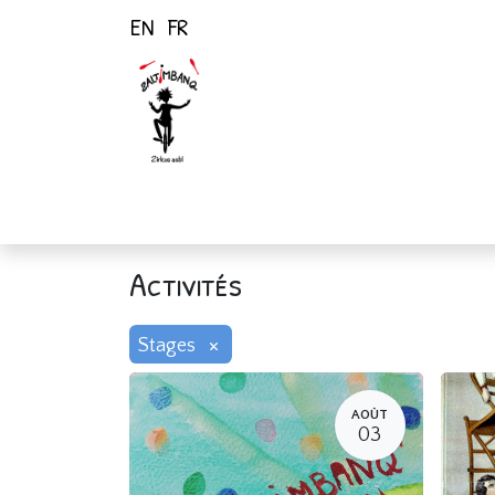
EN
FR
Page d'accueil
Activités
Activités
×
Stages
AOÛT
03