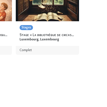
Stages
Stage « Les Super héros du Cirque » 6-12 ans
Stage « La bibliothèque de circassien.ne.s » 6-12 ans
Luxembourg
,
Luxembourg
Complet