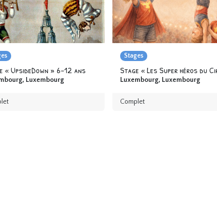
ges
Stages
e « UpsideDown » 6-12 ans
mbourg
,
Luxembourg
Luxembourg
,
Luxembourg
let
Complet