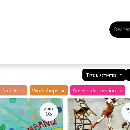
Events
Comment nous soutenir
Qui somme
Type d'activités
×
×
×
 l'année
Workshops
Ateliers de création
AOÛT
A
03