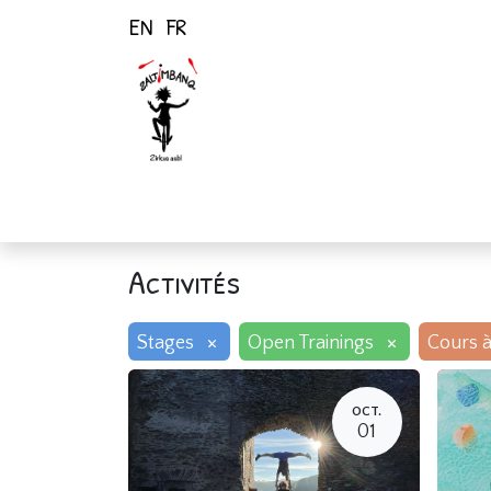
EN
FR
Page d'accueil
Activités
Activités
×
×
Stages
Open Trainings
Cours à
OCT.
01