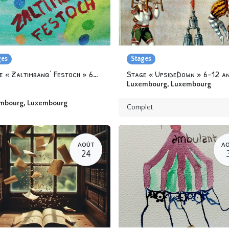
ges
Stages
Stage « Zaltimbanq’ Festoch » 6-12 ans
Stage « UpsideDown » 6-12 a
Luxembourg
,
Luxembourg
mbourg
,
Luxembourg
Complet
AOÛT
A
24