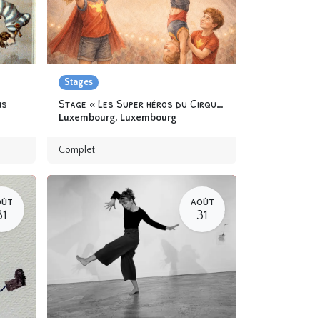
Stages
ns
Stage « Les Super héros du Cirque » 6-12 ans
Luxembourg
,
Luxembourg
Complet
OÛT
AOÛT
31
31