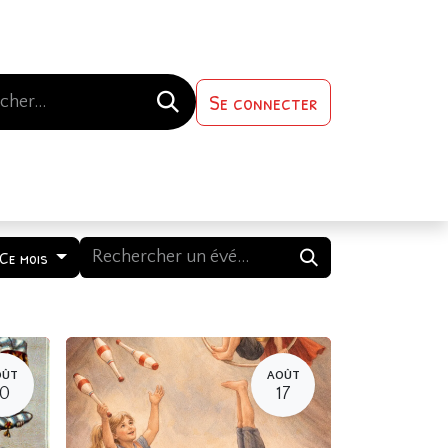
Se connecter
s-nous
Contactez-nous
Ce mois
OÛT
AOÛT
10
17