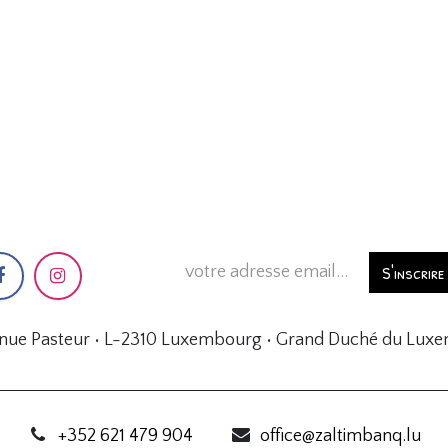
S'inscrire
enue Pasteur • L-2310 Luxembourg • Grand Duché du Lux
+352 621 479 904
office@zaltimbanq.lu