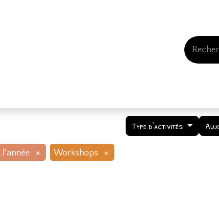
Events
Comment nous soutenir
Qui somme
Type d'activités
Auj
×
×
 l'année
Workshops