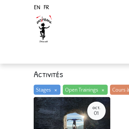
EN
FR
Page d'accueil
Activités
Activités
×
×
Stages
Open Trainings
Cours à
OCT.
01