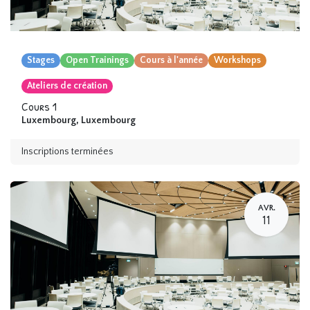
Stages
Open Trainings
Cours à l'année
Workshops
Ateliers de création
Cours 1
Luxembourg
,
Luxembourg
Inscriptions terminées
AVR.
11