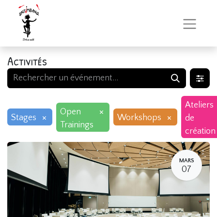
Activités
Ateliers
×
Open
×
×
Stages
Workshops
de
Trainings
création
MARS
07