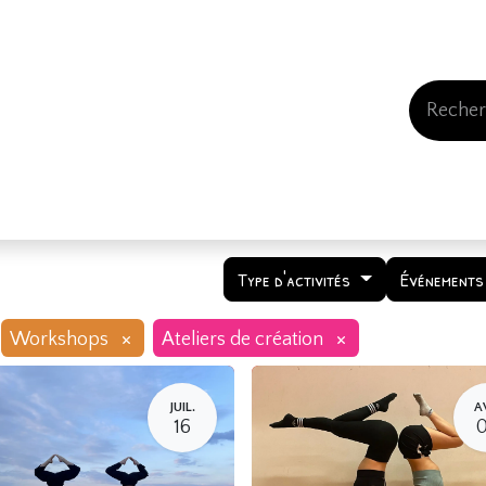
Events
Comment nous soutenir
Qui somme
Type d'activités
Événements
×
×
Workshops
Ateliers de création
JUIL.
A
16