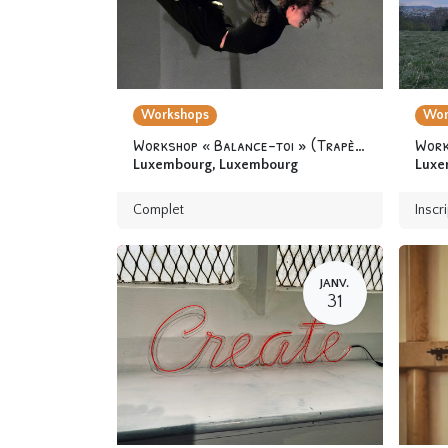
Workshops
Wor
Workshop « Balance-toi » (Trapèze fixe) 12 ans & +
Luxembourg
,
Luxembourg
Luxe
Complet
Inscr
JANV.
31