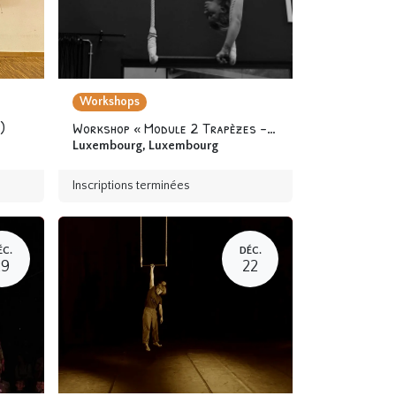
Workshops
)
Workshop « Module 2 Trapèzes - Cerceaux » 12 ans & +
Luxembourg
,
Luxembourg
Inscriptions terminées
ÉC.
DÉC.
29
22