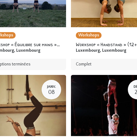
kshops
Workshops
Workshop « Équilibre sur mains » 12 ans & +
Workshop « Handstand » (12+
mbourg
,
Luxembourg
Luxembourg
,
Luxembourg
iptions terminées
Complet
JANV.
D
08