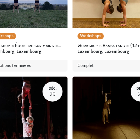
kshops
Workshops
Workshop « Équilibre sur mains » 12 ans & +
Workshop « Handstand » (12+
mbourg
,
Luxembourg
Luxembourg
,
Luxembourg
iptions terminées
Complet
DÉC.
D
29