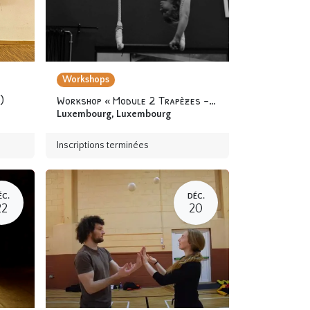
Workshops
)
Workshop « Module 2 Trapèzes - Cerceaux » 12 ans & +
Luxembourg
,
Luxembourg
Inscriptions terminées
ÉC.
DÉC.
22
20