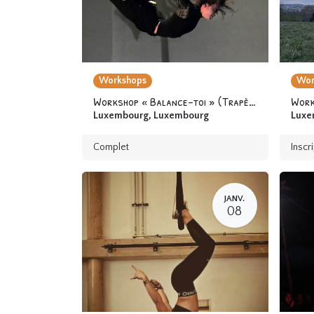
Workshops
Wor
Workshop « Balance-toi » (Trapèze fixe) 12 ans & +
Luxembourg
,
Luxembourg
Luxe
Complet
Inscr
JANV.
08