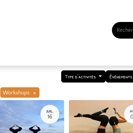
Events
Comment nous soutenir
Qui somme
Type d'activités
Événements
×
Workshops
JUIL.
A
16