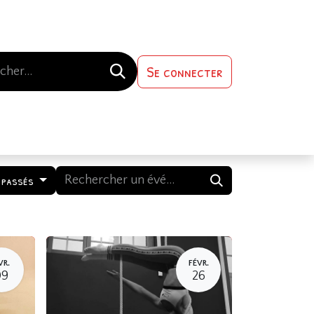
Se connecter
s-nous
Contactez-nous
 passés
VR.
FÉVR.
09
26