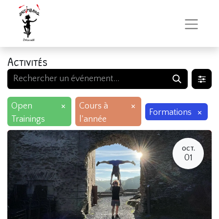
Activités
×
×
Open
Cours à
×
Formations
Trainings
l'année
OCT.
01