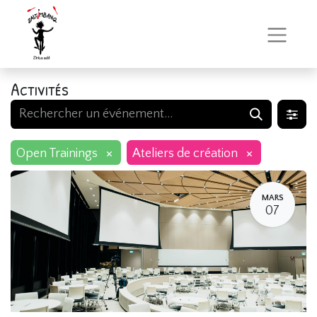
Activités
×
×
Open Trainings
Ateliers de création
MARS
07