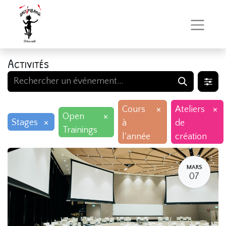
Activités
×
×
Cours
Ateliers
×
Open
×
Stages
à
de
Trainings
l'année
création
MARS
07