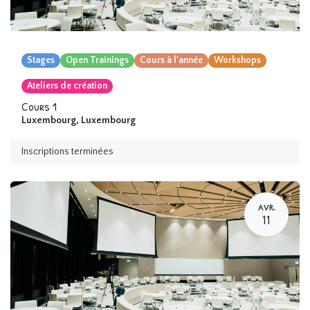
Stages
Open Trainings
Cours à l'année
Workshops
Ateliers de création
Cours 1
Luxembourg
,
Luxembourg
Inscriptions terminées
AVR.
11