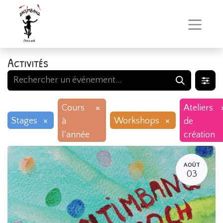
Activités
×
Cours
Ateliers
×
×
Stages
Workshops
à
de
l'année
création
AOÛT
03