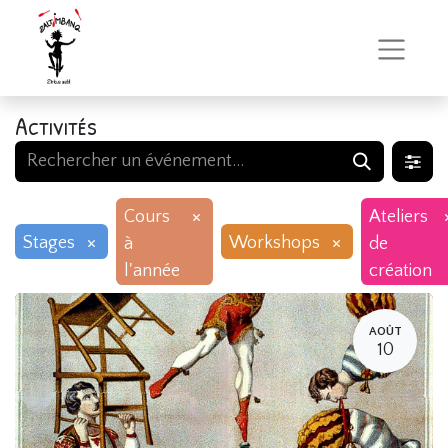
Activités
×
Cours
Ateliers
×
×
Stages
Workshops
à
de
l'année
création
AOÛT
10