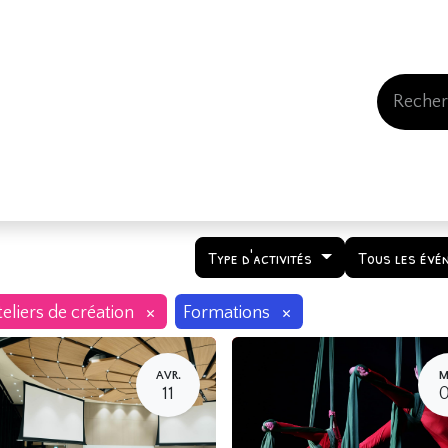
Events
Comment nous soutenir
Qui somme
Type d'activités
Tous les évé
×
×
eliers de création
Formations
AVR.
M
11