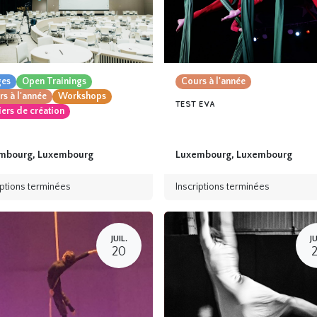
ges
Open Trainings
Cours à l'année
s à l'année
Workshops
test eva
iers de création
mbourg
,
Luxembourg
Luxembourg
,
Luxembourg
iptions terminées
Inscriptions terminées
JUIL.
JU
20