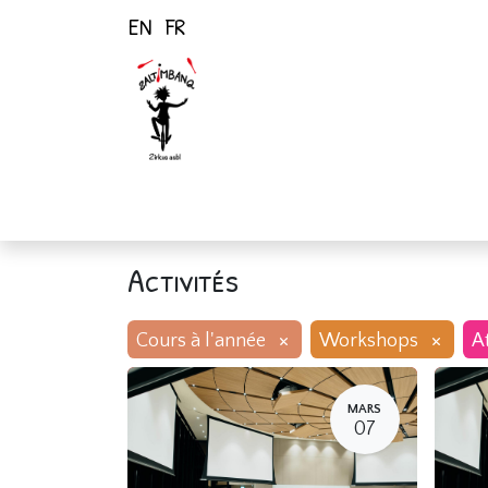
EN
FR
Page d'accueil
Activités
Activités
×
×
Cours à l'année
Workshops
At
MARS
07