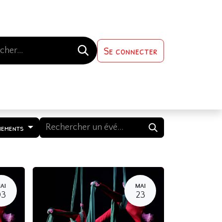
Se connecter
s-nous
Contactez-nous
nements
AI
MAI
03
23