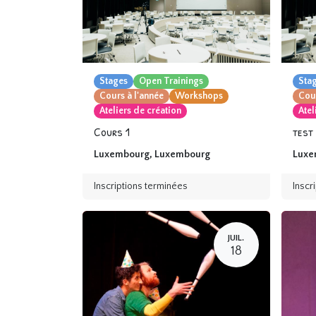
Stages
Open Trainings
Sta
Cours à l'année
Workshops
Cour
Ateliers de création
Atel
Cours 1
test
Luxembourg
,
Luxembourg
Luxe
Inscriptions terminées
Inscr
JUIL.
18