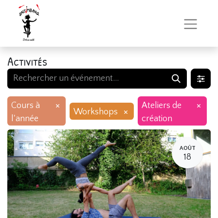
Activités
×
×
Cours à
Ateliers de
×
Workshops
l'année
création
AOÛT
18