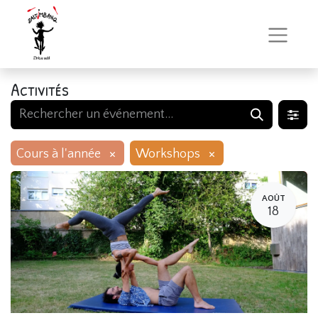
Activités
×
×
Cours à l'année
Workshops
AOÛT
18