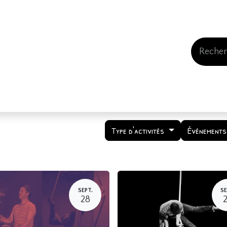
Events
Comment nous soutenir
Qui somme
Type d'activités
Événements
SEPT.
SE
28