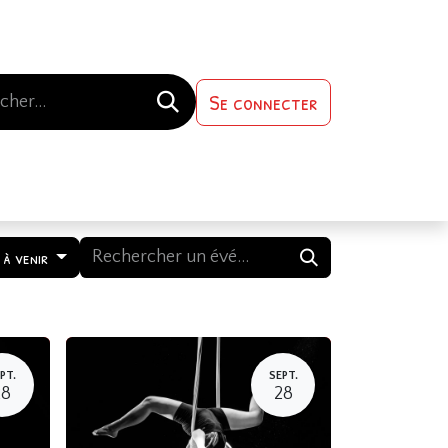
Se connecter
s-nous
Contactez-nous
 à venir
PT.
SEPT.
28
28