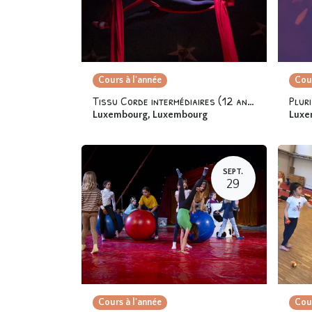
Cours à l'année
Cour
Tissu Corde intermédiaires (12 ans et +)
Plur
Luxembourg
,
Luxembourg
Luxe
SEPT.
29
Cours à l'année
Cour