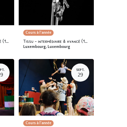
Cours à l'année
Corde – intermédiaire & avancé (16+)
Tissu – intermédiaire & avancé (16+)
Luxembourg
,
Luxembourg
PT.
SEPT.
29
29
Cours à l'année