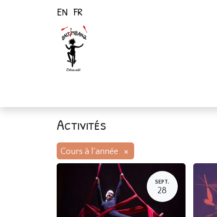
EN
FR
Page d'accueil
Activités
Activités
×
Cours à l'année
SEPT.
28