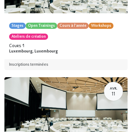
Stages
Open Trainings
Cours à l'année
Workshops
Ateliers de création
Cours 1
Luxembourg
,
Luxembourg
Inscriptions terminées
AVR.
11