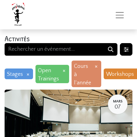
Activités
×
Cours
×
Open
×
Stages
Workshops
à
Trainings
l'année
MARS
07