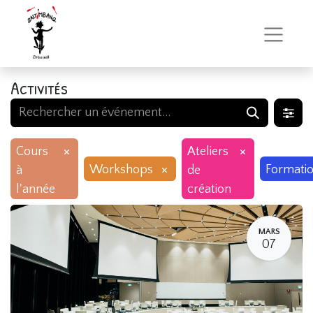
Activités
×
×
Cours
Ateliers
×
Workshops
Formati
à
de
l'année
création
MARS
07