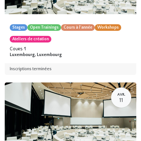
Stages
Open Trainings
Cours à l'année
Workshops
Ateliers de création
Cours 1
Luxembourg
,
Luxembourg
Inscriptions terminées
AVR.
11