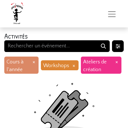
Activités
×
×
Cours à
Ateliers de
×
Workshops
l'année
création