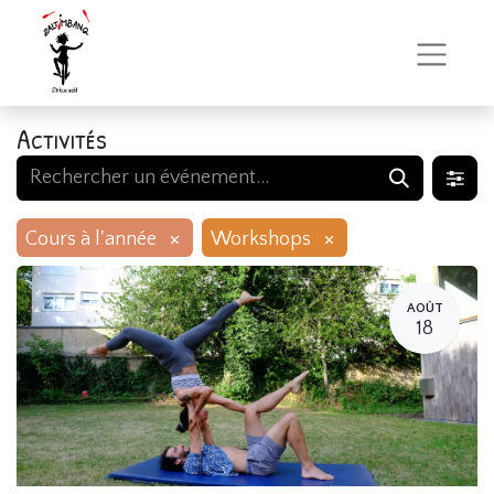
Activités
×
×
Cours à l'année
Workshops
AOÛT
18