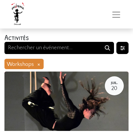
Activités
×
Workshops
JUIL.
20